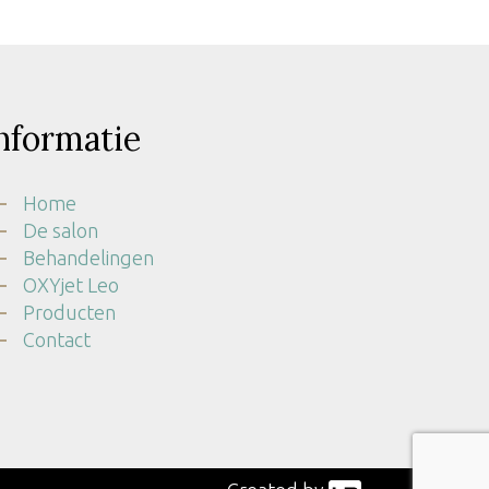
nformatie
Home
De salon
Behandelingen
OXYjet Leo
Producten
Contact