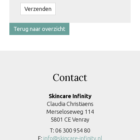
Bedrijfsnaam
Verzenden
Terug naar overzicht
Contact
Skincare Infinity
Claudia Christiaens
Merseloseweg 114
5801 CE Venray
T: 06 300 954 80
E:
info@skincare-infinity.nl