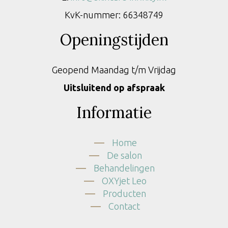
KvK-nummer: 66348749
Openingstijden
Geopend Maandag t/m Vrijdag
Uitsluitend op afspraak
Informatie
Home
De salon
Behandelingen
OXYjet Leo
Producten
Contact