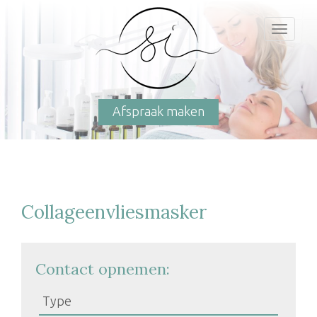
Toggl
naviga
Afspraak maken
Collageenvliesmasker
Contact opnemen: