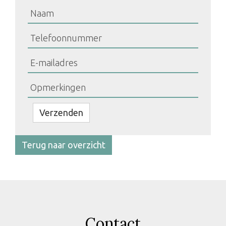
Bedrijfsnaam
Verzenden
Terug naar overzicht
Contact