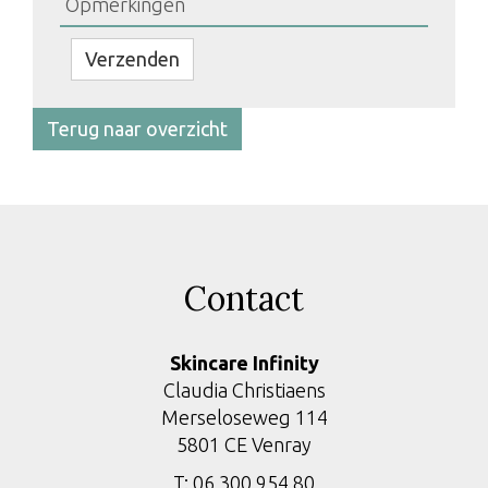
Bedrijfsnaam
Verzenden
Terug naar overzicht
Contact
Skincare Infinity
Claudia Christiaens
Merseloseweg 114
5801 CE Venray
T: 06 300 954 80