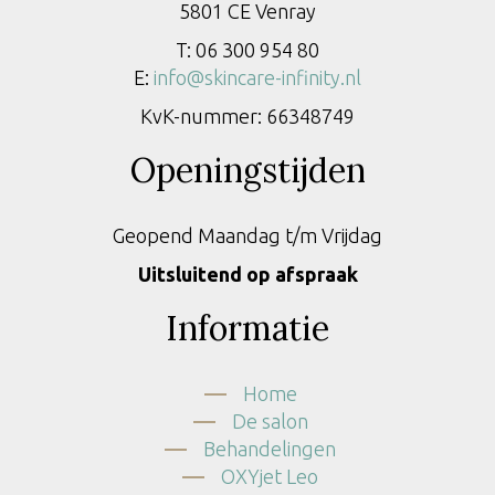
5801 CE Venray
T: 06 300 954 80
E:
info@skincare-infinity.nl
KvK-nummer: 66348749
Openingstijden
Geopend Maandag t/m Vrijdag
Uitsluitend op afspraak
Informatie
Home
De salon
Behandelingen
OXYjet Leo